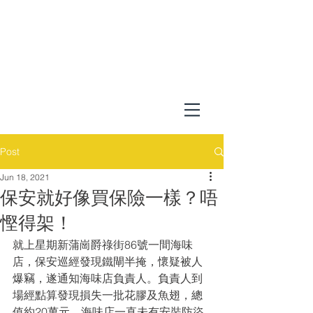
Post
Jun 18, 2021
保安就好像買保險一樣？唔
慳得架！
就上星期新蒲崗爵祿街86號一間海味
店，保安巡經發現鐵閘半掩，懷疑被人
爆竊，遂通知海味店負責人。負責人到
場經點算發現損失一批花膠及魚翅，總
值約20萬元。海味店一直未有安裝防盜