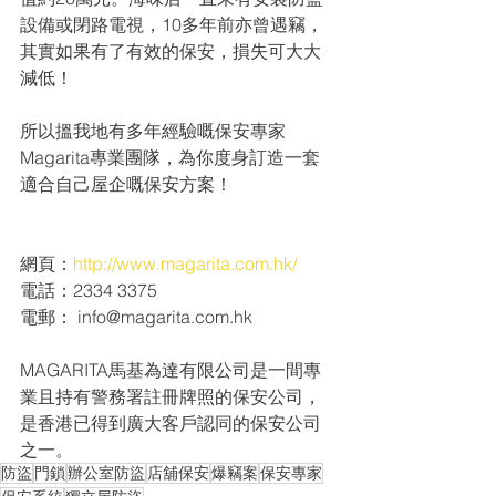
設備或閉路電視，10多年前亦曾遇竊，
其實如果有了有效的保安，損失可大大
減低！
所以搵我地有多年經驗嘅保安專家
Magarita專業團隊，為你度身訂造一套
適合自己屋企嘅保安方案！
網頁：
http://www.magarita.com.hk/
電話：2334 3375
電郵： info@magarita.com.hk
MAGARITA馬基為達有限公司是一間專
業且持有警務署註冊牌照的保安公司，
是香港已得到廣大客戶認同的保安公司
之一。
防盜
門鎖
辦公室防盜
店舖保安
爆竊案
保安專家