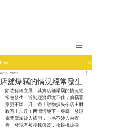
Post
Apr 9, 2021
店舖爆竊的情況經常發生
除咗係獨立屋，其實店舖爆竊的情況經
常會發生！近期經濟環境不佳，偷竊罪
案更不斷上升！遇上財物損失令店主財
政百上加斤！西灣河地下一餐廳，發現
電閘掣箱被人撬開，心感不妙入內查
看，發現有被搜掠痕迹，收銀機被撬