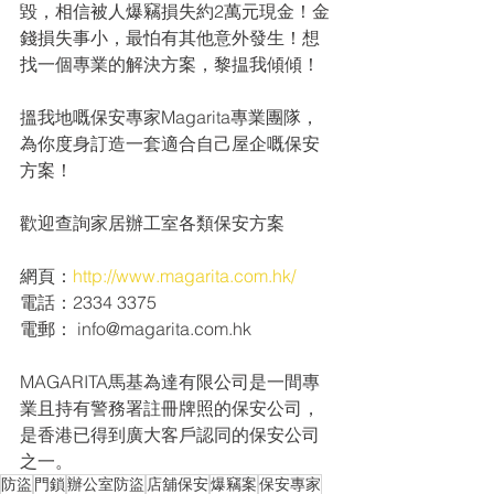
毀，相信被人爆竊損失約2萬元現金！金
錢損失事小，最怕有其他意外發生！想
找一個專業的解決方案，黎揾我傾傾！
搵我地嘅保安專家Magarita專業團隊，
為你度身訂造一套適合自己屋企嘅保安
方案！
歡迎查詢家居辦工室各類保安方案
網頁：
http://www.magarita.com.hk/
電話：2334 3375
電郵： info@magarita.com.hk
MAGARITA馬基為達有限公司是一間專
業且持有警務署註冊牌照的保安公司，
是香港已得到廣大客戶認同的保安公司
之一。
防盜
門鎖
辦公室防盜
店舖保安
爆竊案
保安專家