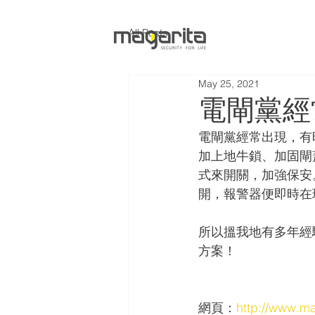
All Posts
May 25, 2021
電閘黨經
電閘黨經常出現，有
加上地牛鎖、加固閘
式來開關，加強保安
開，報警器便即時在
所以搵我地有多年經驗
方案！
網頁：
http://www.ma