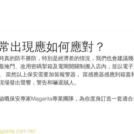
常出現應如何應對？
時真的防不勝防，特別是經濟差的情況，我們也會建議幾
蓋掩門、改用密碼掣箱及電閘開關制搬入店內，並以電子
。 當然以上保安需要加裝報警器， 當感應器感應到箱蓋
現場發出聲響，警告和嚇退賊人。
嘅保安專家Magarita專業團隊，為你度身訂造一套適
garita.com.hk/