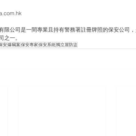
a.com.hk
基為達有限公司是一間專業且持有警務署註冊牌照的保安公司
司之一。
保安
爆竊案
保安專家
保安系統
獨立屋防盜