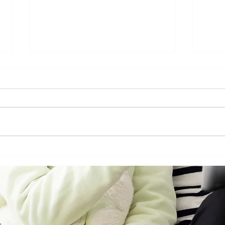
保安就好像買保險一樣？唔慳
香港
得架！
至少
g