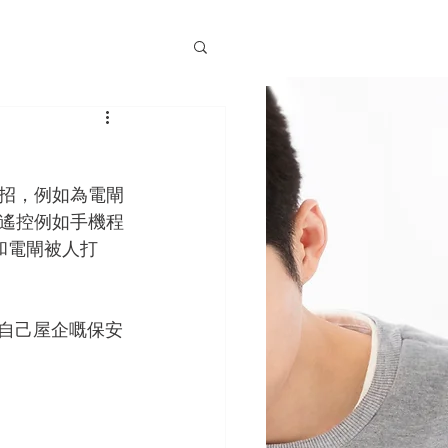
招，例如為電閘
遙控例如手機程
和電閘被人打
合自己屋企嘅保安