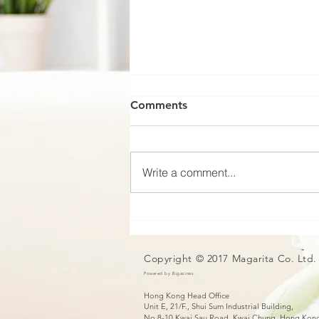
Comments
Write a comment...
賊人入屋行劫手法多多
Copyright © 2017 Magarita Co. Ltd.
Powered by Bigazines
Hong Kong Head Office
Unit E, 21/F., Shui Sum Industrial Building,
No.8-10 Kwai Sau Road,
Kwai Chung, Hong Kon