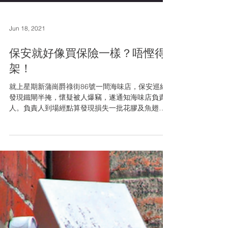
Jun 18, 2021
保安就好像買保險一樣？唔慳得
架！
就上星期新蒲崗爵祿街86號一間海味店，保安巡經
發現鐵閘半掩，懷疑被人爆竊，遂通知海味店負責
人。負責人到場經點算發現損失一批花膠及魚翅，
總值約20萬元。海味店一直未有安裝防盜設備或閉
路電視，10多年前亦曾遇竊，其實如果有了有效的
保安，損失可大大減低！...