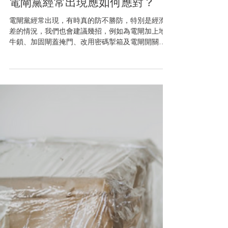
May 25, 2021
電閘黨經常出現應如何應對？
電閘黨經常出現，有時真的防不勝防，特別是經濟
差的情況，我們也會建議幾招，例如為電閘加上地
牛鎖、加固閘蓋掩門、改用密碼掣箱及電閘開關制
搬入店內，並以電子遙控例如手機程式來開關，加
強保安。 當然以上保安需要加裝報警器， 當感應器
感應到箱蓋和電閘被人打開，報警器便即時在現場
發出聲...