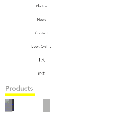
Photos
News
Contact
Book Online
中文
简体
Products
Burglar Alarm System
CCTV Surveillence System