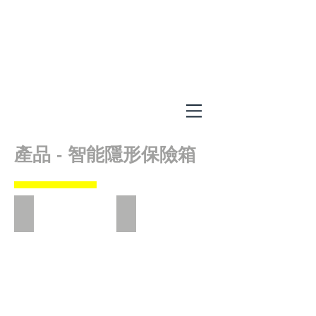
產品 -
智能隱形保險箱
表士電箱夾萬
電插座保管箱